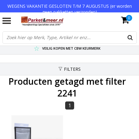
WEGENS VAKANTIE GESLOTEN T/M 7 AUGUSTUS (er worden
geen pakketten verzonden)
0
VERZENDKOSTEN € 7,95 (GRATIS VA €75,-)
SCHERPSTE PRIJZEN TOT WEL 75% KORTING !
VEILIG KOPEN MET CBW KEURMERK
FILTERS
Producten getagd met filter
2241
1