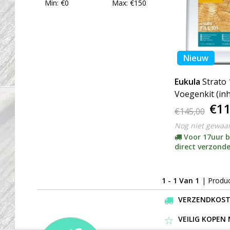
Min: €
0
Max: €
150
Nieuw
Eukula
Strato
Voegenkit (in
€11
liter)
€145,00
Nog niet gewaa
Voor 17uur b
direct verzond
1 - 1 Van 1
| Produ
VERZENDKOSTEN
VEILIG KOPEN