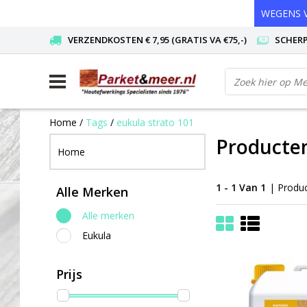
WEGENS V
VERZENDKOSTEN € 7,95 (GRATIS VA €75,-)
SCHERP
Home
/
Tags
/
eukula strato 101
Producten
Home
1 - 1 Van 1
| Produ
Alle Merken
Alle merken
Eukula
Prijs