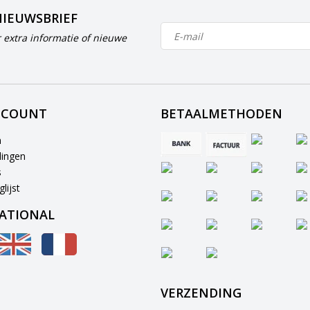
NIEUWSBRIEF
 extra informatie of nieuwe
CCOUNT
BETAALMETHODEN
n
lingen
s
lijst
ATIONAL
VERZENDING