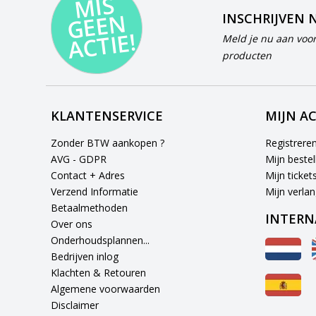
MI
S
G
E
E
A
C
TI
N
INSCHRIJVEN 
E!
Meld je nu aan voor
producten
KLANTENSERVICE
MIJN A
Zonder BTW aankopen ?
Registrere
AVG - GDPR
Mijn bestel
Contact + Adres
Mijn ticket
Verzend Informatie
Mijn verlang
Betaalmethoden
INTERN
Over ons
Onderhoudsplannen...
Bedrijven inlog
Klachten & Retouren
Algemene voorwaarden
Disclaimer