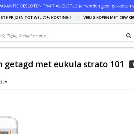
AKANTIE GESLOTEN T/M 7 AUGUSTUS (er worden geen pakketten v
STE PRIJZEN TOT WEL 75% KORTING !
VEILIG KOPEN MET CBW K
 getagd met eukula strato 101
cten