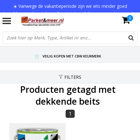
☀️ Vanwege de vakantieperiode zijn we iets minder goed
bereikbaar en kan je bestelling tot 1 werkdag extra onderweg zijn.
0
Bedankt voor je begrip!
VERZENDKOSTEN € 7,95 (GRATIS VA €75,-)
SCHERPSTE PRIJZEN TOT WEL 75% KORTING !
VEILIG KOPEN MET CBW KEURMERK
FILTERS
Producten getagd met
dekkende beits
1