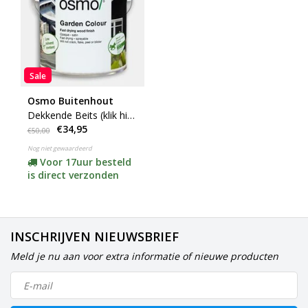
Sale
Osmo Buitenhout
Dekkende Beits (klik hier
€34,95
voor uw kleur)
€50,00
Nog niet gewaardeerd
Voor 17uur besteld
is direct verzonden
INSCHRIJVEN NIEUWSBRIEF
Meld je nu aan voor extra informatie of nieuwe producten