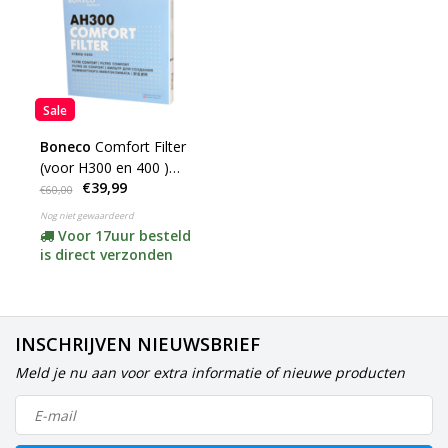
Sale
Boneco
Comfort Filter
(voor H300 en 400 )
€39,99
Type: AH302
€60,00
Nog niet gewaardeerd
Voor 17uur besteld
is direct verzonden
INSCHRIJVEN NIEUWSBRIEF
Meld je nu aan voor extra informatie of nieuwe producten