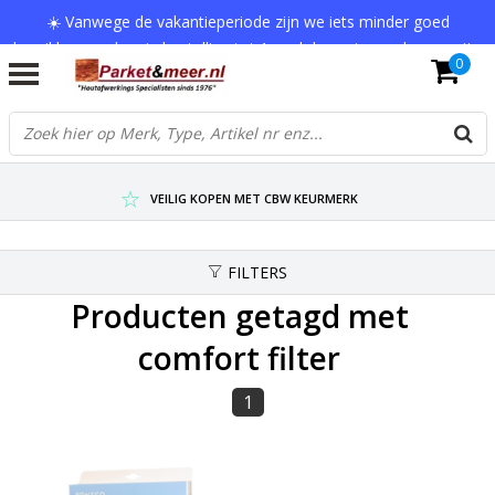
☀️ Vanwege de vakantieperiode zijn we iets minder goed
bereikbaar en kan je bestelling tot 1 werkdag extra onderweg zijn.
0
Bedankt voor je begrip!
VERZENDKOSTEN € 7,95 (GRATIS VA €75,-)
SCHERPSTE PRIJZEN TOT WEL 75% KORTING !
VEILIG KOPEN MET CBW KEURMERK
FILTERS
Producten getagd met
comfort filter
1