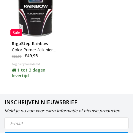
Sale
RigoStep
Rainbow
Color Primer (klik hier
€49,95
om kleur en inhoud te
€65,00
kiezen)
Nog niet gewaardeerd
1 tot 3 dagen
levertijd
INSCHRIJVEN NIEUWSBRIEF
Meld je nu aan voor extra informatie of nieuwe producten