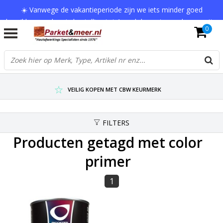
☀️ Vanwege de vakantieperiode zijn we iets minder goed
bereikbaar en kan je bestelling tot 1 werkdag extra onderweg zijn.
0
Bedankt voor je begrip!
VERZENDKOSTEN € 7,95 (GRATIS VA €75,-)
SCHERPSTE PRIJZEN TOT WEL 75% KORTING !
VEILIG KOPEN MET CBW KEURMERK
FILTERS
Producten getagd met color
primer
1