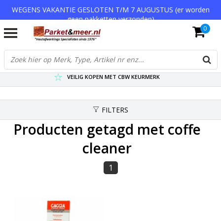
WEGENS VAKANTIE GESLOTEN T/M 7 AUGUSTUS (er worden
geen pakketten verzonden)
0
VERZENDKOSTEN € 7,95 (GRATIS VA €75,-)
SCHERPSTE PRIJZEN TOT WEL 75% KORTING !
VEILIG KOPEN MET CBW KEURMERK
FILTERS
Producten getagd met coffe
cleaner
1