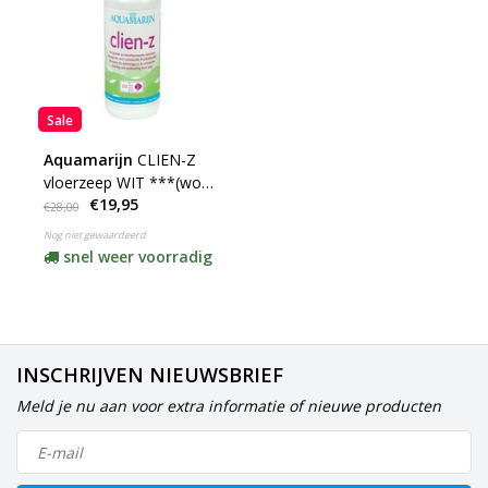
Sale
Aquamarijn
CLIEN-Z
vloerzeep WIT ***(word
€19,95
vervangen door Royl
€28,00
vloerzeep)
Nog niet gewaardeerd
snel weer voorradig
INSCHRIJVEN NIEUWSBRIEF
Meld je nu aan voor extra informatie of nieuwe producten