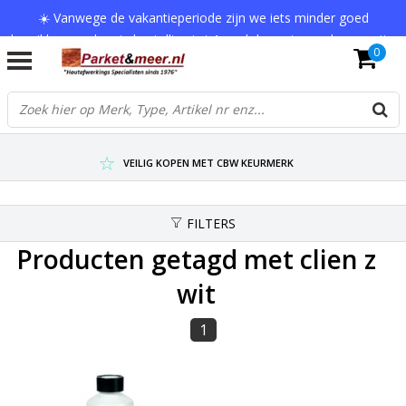
☀️ Vanwege de vakantieperiode zijn we iets minder goed
bereikbaar en kan je bestelling tot 1 werkdag extra onderweg zijn.
0
Bedankt voor je begrip!
VERZENDKOSTEN € 7,95 (GRATIS VA €75,-)
SCHERPSTE PRIJZEN TOT WEL 75% KORTING !
VEILIG KOPEN MET CBW KEURMERK
FILTERS
Producten getagd met clien z
wit
1