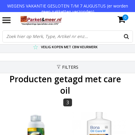
WEGENS VAKANTIE GESLOTEN T/M 7 AUGUSTUS (er worden
geen pakketten verzonden)
0
VERZENDKOSTEN € 7,95 (GRATIS VA €75,-)
SCHERPSTE PRIJZEN TOT WEL 75% KORTING !
VEILIG KOPEN MET CBW KEURMERK
FILTERS
Producten getagd met care
oil
3