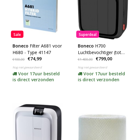
Sale
Superdeal
Boneco
Filter A681 voor
Boneco
H700
H680 - Type 41147
Luchtbevochtiger (tot
€74,99
€799,00
150m2)
€100,00
€1.400,00
Nog niet gewaardeerd
Nog niet gewaardeerd
Voor 17uur besteld
Voor 17uur besteld
is direct verzonden
is direct verzonden