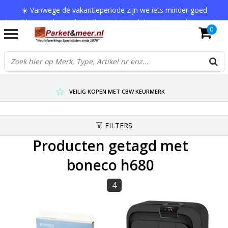
☀️ Vanwege de vakantieperiode zijn we iets minder goed
bereikbaar en kan je bestelling tot 1 werkdag extra onderweg zijn.
0
Bedankt voor je begrip!
VERZENDKOSTEN € 7,95 (GRATIS VA €75,-)
SCHERPSTE PRIJZEN TOT WEL 75% KORTING !
VEILIG KOPEN MET CBW KEURMERK
FILTERS
Producten getagd met
boneco h680
4