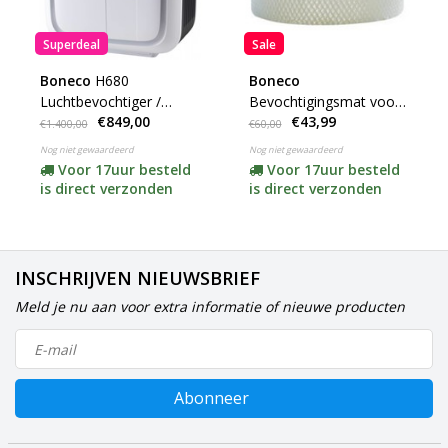
Superdeal
Sale
Boneco
H680
Boneco
Luchtbevochtiger /
Bevochtigingsmat voor
€849,00
€43,99
Luchtwasser (tot
H680 - Type 42870
€1.400,00
€60,00
300m3) ***op=op
Nog niet gewaardeerd
Nog niet gewaardeerd
Voor 17uur besteld
Voor 17uur besteld
is direct verzonden
is direct verzonden
INSCHRIJVEN NIEUWSBRIEF
Meld je nu aan voor extra informatie of nieuwe producten
Abonneer