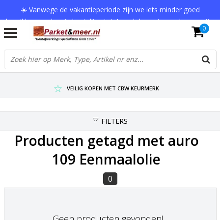
☀️ Vanwege de vakantieperiode zijn we iets minder goed
bereikbaar en kan je bestelling tot 1 werkdag extra onderweg zijn.
0
Bedankt voor je begrip!
VERZENDKOSTEN € 7,95 (GRATIS VA €75,-)
SCHERPSTE PRIJZEN TOT WEL 75% KORTING !
VEILIG KOPEN MET CBW KEURMERK
FILTERS
Producten getagd met auro
109 Eenmaalolie
0
Geen producten gevonden!...