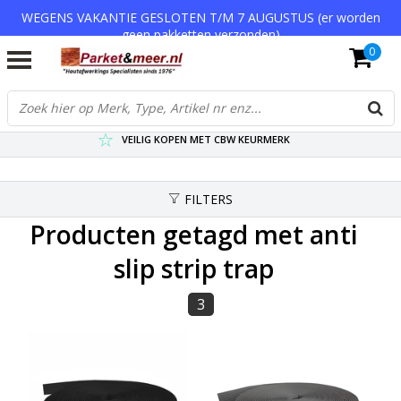
WEGENS VAKANTIE GESLOTEN T/M 7 AUGUSTUS (er worden
geen pakketten verzonden)
0
VERZENDKOSTEN € 7,95 (GRATIS VA €75,-)
SCHERPSTE PRIJZEN TOT WEL 75% KORTING !
VEILIG KOPEN MET CBW KEURMERK
FILTERS
Producten getagd met anti
slip strip trap
3