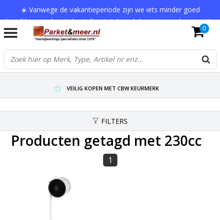
☀️ Vanwege de vakantieperiode zijn we iets minder goed
bereikbaar en kan je bestelling tot 1 werkdag extra onderweg zijn.
0
Bedankt voor je begrip!
VERZENDKOSTEN € 7,95 (GRATIS VA €75,-)
SCHERPSTE PRIJZEN TOT WEL 75% KORTING !
VEILIG KOPEN MET CBW KEURMERK
FILTERS
Producten getagd met 230cc
1