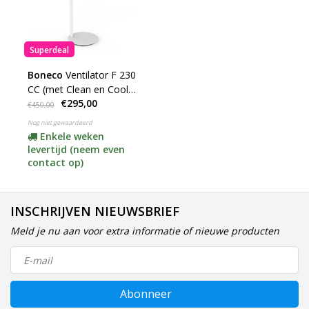
Superdeal
Boneco
Ventilator F 230
CC (met Clean en Cool
€295,00
Filter)
€450,00
Nog niet gewaardeerd
Enkele weken
levertijd (neem even
contact op)
INSCHRIJVEN NIEUWSBRIEF
Meld je nu aan voor extra informatie of nieuwe producten
Abonneer