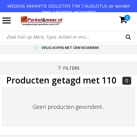
WEGENS VAKANTIE GESLOTEN T/M 7 AUGUSTUS (er worden
geen pakketten verzonden)
0
VERZENDKOSTEN € 7,95 (GRATIS VA €75,-)
SCHERPSTE PRIJZEN TOT WEL 75% KORTING !
VEILIG KOPEN MET CBW KEURMERK
FILTERS
Producten getagd met 110
0
Geen producten gevonden!...