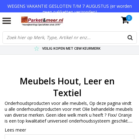
WEGENS VAKANTIE GESLOTEN T/M 7 AUGUSTUS (er worden
geen pakketten verzonden)
0
VERZENDKOSTEN € 7,95 (GRATIS VA €75,-)
SCHERPSTE PRIJZEN TOT WEL 75% KORTING !
VEILIG KOPEN MET CBW KEURMERK
Meubels Hout, Leer en
Textiel
Onderhoudsproducten voor alle meubels, Op deze pagina vindt
u alle onderhoudsproducten voor met Olie behandelde meubels
van diverse merken. Geen idee welk merk u heeft ? Fixx/ Oranje
is een top kwalitatief universeel onderhoudssysteem geschikt.....
Lees meer