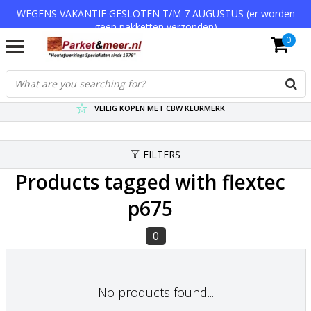
WEGENS VAKANTIE GESLOTEN T/M 7 AUGUSTUS (er worden
geen pakketten verzonden)
0
VERZENDKOSTEN € 7,95 (GRATIS VA €75,-)
SCHERPSTE PRIJZEN TOT WEL 75% KORTING !
VEILIG KOPEN MET CBW KEURMERK
FILTERS
Products tagged with flextec
p675
0
No products found...