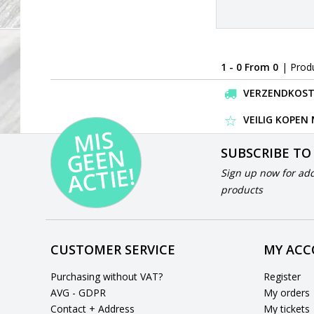
1 - 0 From 0
| Prod
VERZENDKOSTEN
VEILIG KOPEN
MI
S
G
E
E
A
C
TI
N
SUBSCRIBE TO
E!
Sign up now for add
products
CUSTOMER SERVICE
MY AC
Purchasing without VAT?
Register
AVG - GDPR
My orders
Contact + Address
My tickets