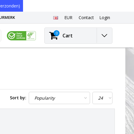
erzonden)
EURMERK
EUR
Contact
Login
0
Cart
Sort by: