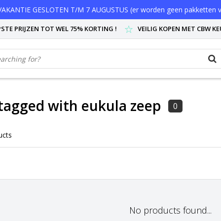
AKANTIE GESLOTEN T/M 7 AUGUSTUS (er worden geen pakketten v
STE PRIJZEN TOT WEL 75% KORTING !
VEILIG KOPEN MET CBW K
tagged with eukula zeep
0
ucts
No products found...