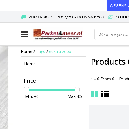
WEGENS V
VERZENDKOSTEN € 7,95 (GRATIS VA €75,-)
SCHERP
Home
/
Tags
/
eukula zeep
Products 
Home
1 - 0 From 0
| Prod
Price
Min: €
0
Max: €
5