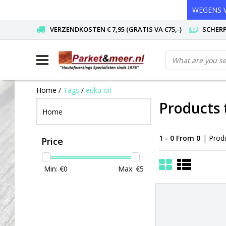
WEGENS V
VERZENDKOSTEN € 7,95 (GRATIS VA €75,-)
SCHERP
Home
/
Tags
/
euku oil
Products 
Home
1 - 0 From 0
| Prod
Price
Min: €
0
Max: €
5