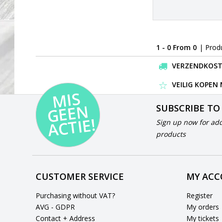
1 - 0 From 0
| Prod
VERZENDKOSTEN
VEILIG KOPEN
MI
S
G
E
E
A
C
TI
N
SUBSCRIBE TO
E!
Sign up now for add
products
CUSTOMER SERVICE
MY AC
Purchasing without VAT?
Register
AVG - GDPR
My orders
Contact + Address
My tickets