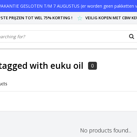
AKANTIE GESLOTEN T/M 7 AUGUSTUS (er worden geen pakketten v
STE PRIJZEN TOT WEL 75% KORTING !
VEILIG KOPEN MET CBW K
tagged with euku oil
0
ucts
No products found...