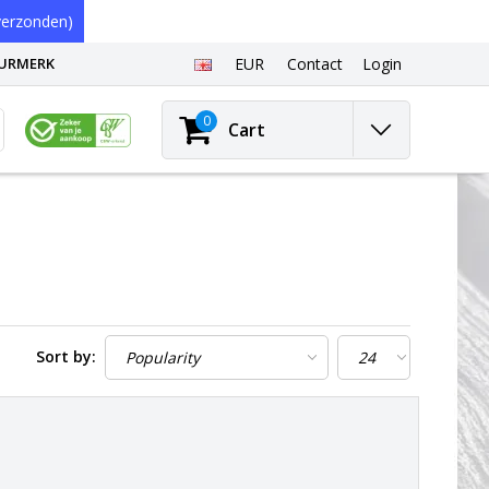
erzonden)
EURMERK
EUR
Contact
Login
0
Cart
Sort by: