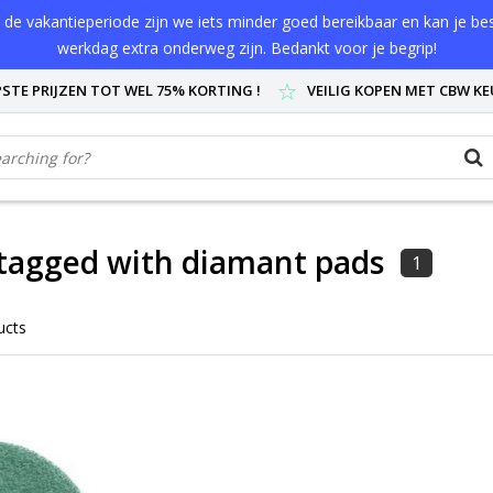
de vakantieperiode zijn we iets minder goed bereikbaar en kan je best
werkdag extra onderweg zijn. Bedankt voor je begrip!
STE PRIJZEN TOT WEL 75% KORTING !
VEILIG KOPEN MET CBW K
tagged with diamant pads
1
ucts