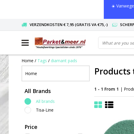
☀️ Vanwege 
VERZENDKOSTEN € 7,95 (GRATIS VA €75,-)
SCHERP
Home
/
Tags
/
diamant pads
Products 
Home
1 - 1 From 1
| Prod
All Brands
All brands
Tisa-Line
Price