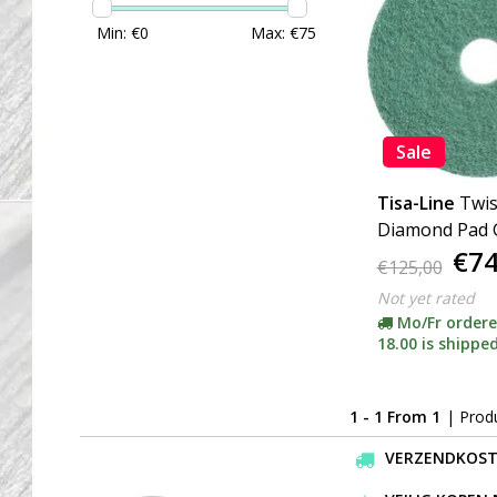
Min: €
0
Max: €
75
Sale
Tisa-Line
Twis
Diamond Pad G
€74
here for size)
€125,00
Not yet rated
Mo/Fr ordere
18.00 is shipped
1 - 1 From 1
| Prod
VERZENDKOSTEN