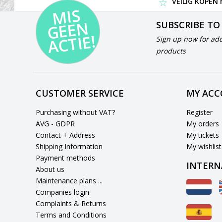
VEILIG KOPEN
MI
S
G
E
E
A
C
TI
N
SUBSCRIBE TO
E!
Sign up now for add
products
CUSTOMER SERVICE
MY AC
Purchasing without VAT?
Register
AVG - GDPR
My orders
Contact + Address
My tickets
Shipping Information
My wishlist
Payment methods
INTERN
About us
Maintenance plans ...
Companies login
Complaints & Returns
Terms and Conditions