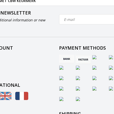
 MET CBW KEURMERK
 NEWSLETTER
itional information or new
COUNT
PAYMENT METHODS
ATIONAL
SHIPPING