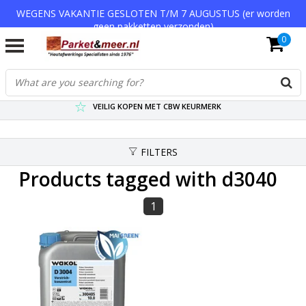
WEGENS VAKANTIE GESLOTEN T/M 7 AUGUSTUS (er worden
geen pakketten verzonden)
0
VERZENDKOSTEN € 7,95 (GRATIS VA €75,-)
SCHERPSTE PRIJZEN TOT WEL 75% KORTING !
VEILIG KOPEN MET CBW KEURMERK
FILTERS
Products tagged with d3040
1