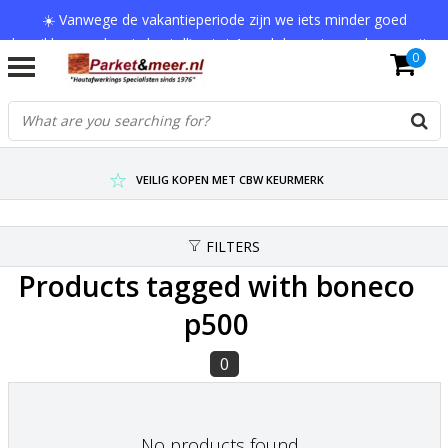
☀️ Vanwege de vakantieperiode zijn we iets minder goed
bereikbaar en kan je bestelling tot 1 werkdag extra onderweg zijn.
0
Bedankt voor je begrip!
VERZENDKOSTEN € 7,95 (GRATIS VA €75,-)
SCHERPSTE PRIJZEN TOT WEL 75% KORTING !
VEILIG KOPEN MET CBW KEURMERK
FILTERS
Products tagged with boneco
p500
0
No products found...