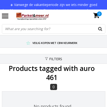
☀️ Vanwege de vakantieperiode zijn we iets minder goed
bereikbaar en kan je bestelling tot 1 werkdag extra onderweg zijn.
0
Bedankt voor je begrip!
VERZENDKOSTEN € 7,95 (GRATIS VA €75,-)
SCHERPSTE PRIJZEN TOT WEL 75% KORTING !
VEILIG KOPEN MET CBW KEURMERK
FILTERS
Products tagged with auro
461
0
No products found...