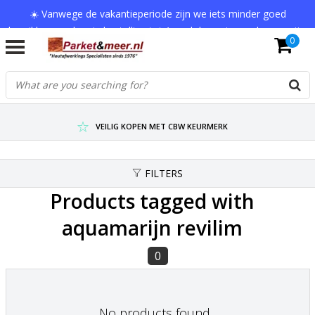
☀️ Vanwege de vakantieperiode zijn we iets minder goed
bereikbaar en kan je bestelling tot 1 werkdag extra onderweg zijn.
0
Bedankt voor je begrip!
VERZENDKOSTEN € 7,95 (GRATIS VA €75,-)
SCHERPSTE PRIJZEN TOT WEL 75% KORTING !
VEILIG KOPEN MET CBW KEURMERK
FILTERS
Products tagged with
aquamarijn revilim
0
No products found...