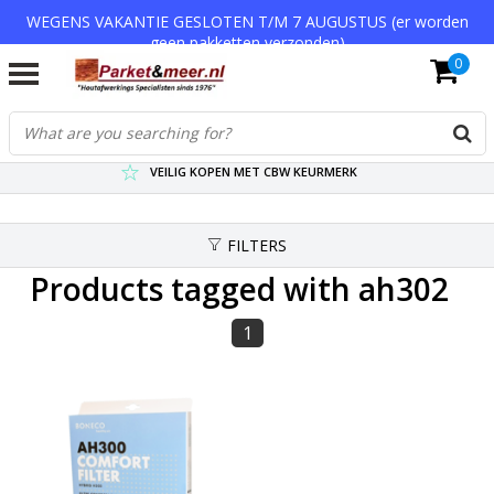
WEGENS VAKANTIE GESLOTEN T/M 7 AUGUSTUS (er worden
geen pakketten verzonden)
0
VERZENDKOSTEN € 7,95 (GRATIS VA €75,-)
SCHERPSTE PRIJZEN TOT WEL 75% KORTING !
VEILIG KOPEN MET CBW KEURMERK
FILTERS
Products tagged with ah302
1