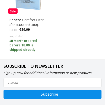
Sale
Boneco
Comfort Filter
(for H300 and 400)
€39,99
Type: AH302
€60,00
Not yet rated
Mo/Fr ordered
before 18.00 is
shipped directly
SUBSCRIBE TO NEWSLETTER
Sign up now for additional information or new products
Subscribe