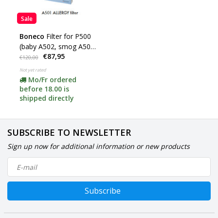
Sale
Boneco
Filter for P500
(baby A502, smog A503
€87,95
or allergy A501 click
€120,00
here)
Not yet rated
Mo/Fr ordered
before 18.00 is
shipped directly
SUBSCRIBE TO NEWSLETTER
Sign up now for additional information or new products
Subscribe