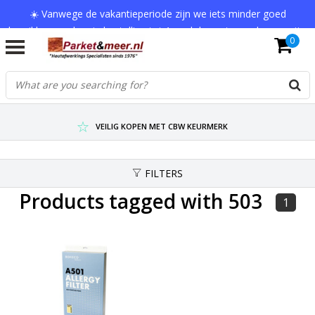
☀️ Vanwege de vakantieperiode zijn we iets minder goed
bereikbaar en kan je bestelling tot 1 werkdag extra onderweg zijn.
0
Bedankt voor je begrip!
VERZENDKOSTEN € 7,95 (GRATIS VA €75,-)
SCHERPSTE PRIJZEN TOT WEL 75% KORTING !
VEILIG KOPEN MET CBW KEURMERK
FILTERS
Products tagged with 503
1