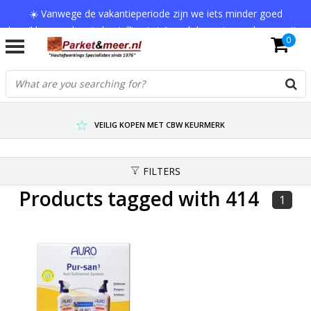
☀️ Vanwege de vakantieperiode zijn we iets minder goed
bereikbaar en kan je bestelling tot 1 werkdag extra onderweg zijn.
0
Bedankt voor je begrip!
VERZENDKOSTEN € 7,95 (GRATIS VA €75,-)
SCHERPSTE PRIJZEN TOT WEL 75% KORTING !
VEILIG KOPEN MET CBW KEURMERK
FILTERS
Products tagged with 414
1