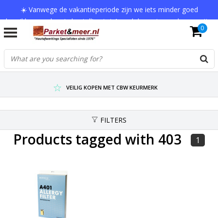
☀️ Vanwege de vakantieperiode zijn we iets minder goed
bereikbaar en kan je bestelling tot 1 werkdag extra onderweg zijn.
0
Bedankt voor je begrip!
VERZENDKOSTEN € 7,95 (GRATIS VA €75,-)
SCHERPSTE PRIJZEN TOT WEL 75% KORTING !
VEILIG KOPEN MET CBW KEURMERK
FILTERS
Products tagged with 403
1