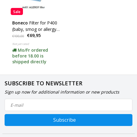
Sale
Boneco
Filter for P400
(baby, smog or allergy
€69,95
A401, A402 or A403 click
€100,00
here)
Not yet rated
Mo/Fr ordered
before 18.00 is
shipped directly
SUBSCRIBE TO NEWSLETTER
Sign up now for additional information or new products
Subscribe