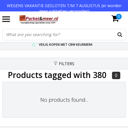
WEGENS VAKANTIE GESLOTEN T/M 7 AUGUSTUS (er worden
geen pakketten verzonden)
0
VERZENDKOSTEN € 7,95 (GRATIS VA €75,-)
SCHERPSTE PRIJZEN TOT WEL 75% KORTING !
VEILIG KOPEN MET CBW KEURMERK
FILTERS
Products tagged with 380
0
No products found...