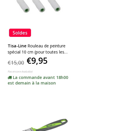
Soldes
Tisa-Line
Rouleau de peinture
spécial 10 cm (pour toutes les
€9,95
huiles et peintures, lot de 3
€15,00
pièces)
Pas encore évalué(e)
La commande avant 18h00
est demain à la maison