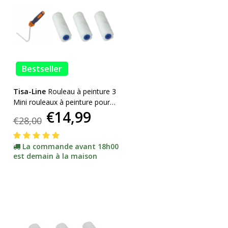
Bestseller
Tisa-Line
Rouleau à peinture 3
Mini rouleaux à peinture pour
€14,99
peinture et huile, y compris
€28,00
support ACTION!
La commande avant 18h00
est demain à la maison