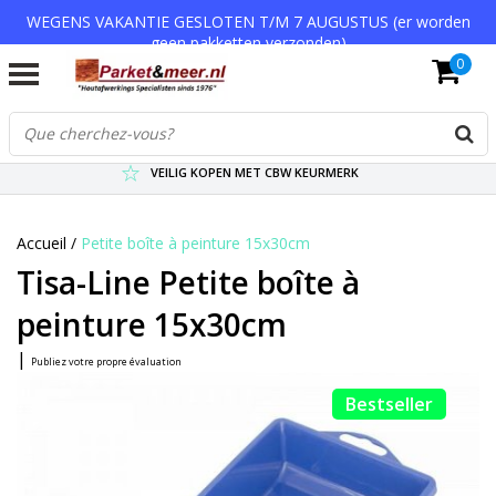
WEGENS VAKANTIE GESLOTEN T/M 7 AUGUSTUS (er worden
geen pakketten verzonden)
0
VERZENDKOSTEN € 7,95 (GRATIS VA €75,-)
SCHERPSTE PRIJZEN TOT WEL 75% KORTING !
VEILIG KOPEN MET CBW KEURMERK
Accueil
/
Petite boîte à peinture 15x30cm
Tisa-Line Petite boîte à
peinture 15x30cm
|
Publiez votre propre évaluation
Bestseller