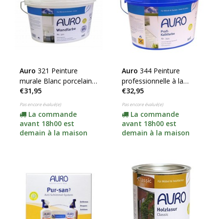
Auro
321 Peinture
Auro
344 Peinture
murale Blanc porcelaine
professionnelle à la
€31,95
€32,95
BLANC (cliquez ici pour
chaux BLANC (cliquez ici
le contenu)
pour le contenu)
Pas encore évalué(e)
Pas encore évalué(e)
La commande
La commande
avant 18h00 est
avant 18h00 est
demain à la maison
demain à la maison