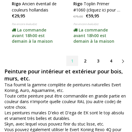
Rigo
Ancien éventail de
Rigo
Toplin Primer
couleurs hollandais
#1060 (cliquez ici pour la
€29,95
€59,95
couleur et le contenu)
€75,00
Pas encore évalué(e)
Pas encore évalué(e)
La commande
La commande
avant 18h00 est
avant 18h00 est
demain à la maison
demain à la maison
1
2
3
4
Peinture pour intérieur et extérieur pour bois,
murs, etc.
Tisa fournit la gamme complète de peintures naturelles Evert
Koning, Auro, Aquamarine, etc.
Toute cette peinture peut être commandée en grande partie en
couleur dans n'importe quelle couleur RAL (ou autre code) de
votre choix.
Les peintures murales D'eko et D'ega de EK sont le top absolu
et vraiment très belles et durables.
Skyn, avec lequel vous pouvez finir du stuc lisse, etc.
Vous pouvez également utiliser le Evert Koning Rexo 4Q pour