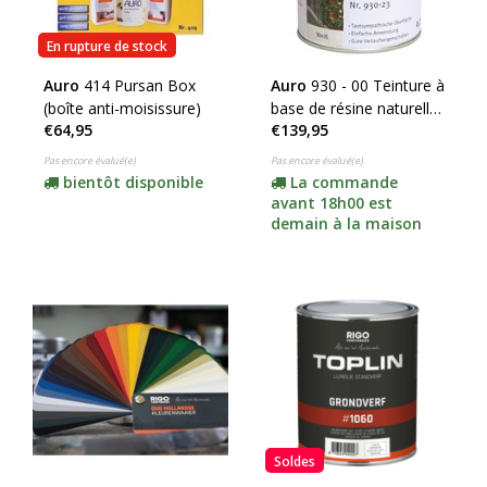
En rupture de stock
Auro
414 Pursan Box
Auro
930 - 00 Teinture à
(boîte anti-moisissure)
base de résine naturelle
€64,95
€139,95
(pour usage intérieur et
extérieur)
Pas encore évalué(e)
Pas encore évalué(e)
bientôt disponible
La commande
avant 18h00 est
demain à la maison
Soldes