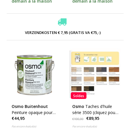
demain à la maison
demain à la maison
VERZENDKOSTEN € 7,95 (GRATIS VA €75,-)
Soldes
Osmo Buitenhout
Osmo
Taches d'huile
Peinture opaque pour
série 3500 (cliquez pour
€44,95
€89,95
bois 2104 BLANC
la couleur et le contenu)
€100,00
(Produit parfait pour les
Pas encore évalué(e)
Pas encore évalué(e)