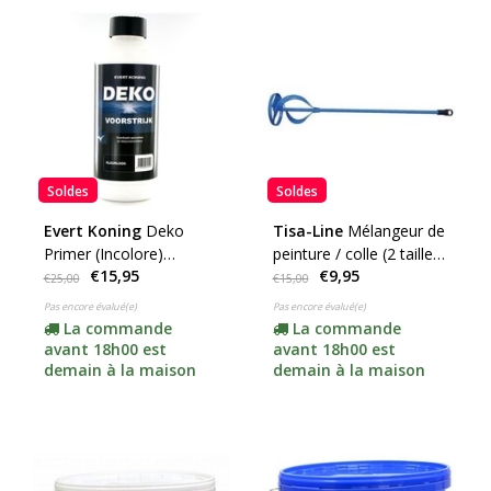
Soldes
Soldes
Evert Koning
Deko
Tisa-Line
Mélangeur de
Primer (Incolore)
peinture / colle (2 tailles
€15,95
€9,95
(choisissez votre
cliquez ici)
€25,00
€15,00
contenu)
Pas encore évalué(e)
Pas encore évalué(e)
La commande
La commande
avant 18h00 est
avant 18h00 est
demain à la maison
demain à la maison