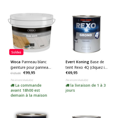
Soldes
Woca
Panneau blanc
Evert Koning
Base de
(peinture pour panneaux
teint Rexo 4Q (cliquez ici
€99,95
€69,95
extra blancs)
pour la couleur et le
€125,00
contenu)
Pas encore évalué(e)
Pas encore évalué(e)
La commande
la livraison de 1 à 3
avant 18h00 est
jours
demain à la maison