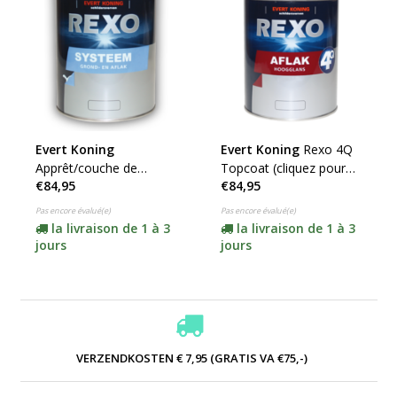
Evert Koning
Evert Koning
Rexo 4Q
Apprêt/couche de
Topcoat (cliquez pour
€84,95
€84,95
finition Rexo 4Q System
plus de détails)
n° 3540 (cliquez ici pour
Pas encore évalué(e)
Pas encore évalué(e)
consulter le contenu)
la livraison de 1 à 3
la livraison de 1 à 3
jours
jours
VERZENDKOSTEN € 7,95 (GRATIS VA €75,-)