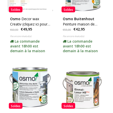
Soldes
Soldes
Osmo
Decor wax
Osmo Buitenhout
Creativ (cliquez ici pour
Peinture maison de
€49,95
€42,95
la couleur et le contenu)
campagne (cliquez ici
€60,00
€55,00
pour la couleur et le
Pas encore évalué(e)
Pas encore évalué(e)
contenu)
La commande
La commande
avant 18h00 est
avant 18h00 est
demain à la maison
demain à la maison
Soldes
Soldes