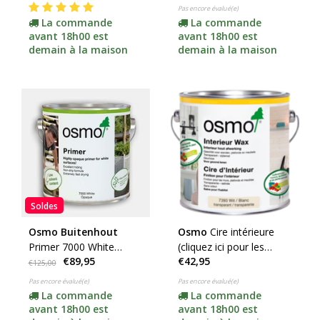
argentées)
couleur)
Pas encore évalué(e)
La commande
La commande
avant 18h00 est
avant 18h00 est
demain à la maison
demain à la maison
Soldes
Osmo Buitenhout
Osmo
Cire intérieure
Primer 7000 White
(cliquez ici pour les
€89,95
€42,95
(cliquez pour le contenu)
couleurs)
€125,00
Pas encore évalué(e)
Pas encore évalué(e)
La commande
La commande
avant 18h00 est
avant 18h00 est