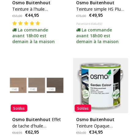
Osmo Buitenhout
Osmo Buitenhout
Teinture à l'huile
Teinture simple HS Plus
€44,95
€49,95
naturelle (toutes les
(cliquez ici pour les
€55,00
€75,00
couleurs disponibles)
couleurs et le contenu)
Pas encore évalué(e)
La commande
La commande
avant 18h00 est
avant 18h00 est
demain à la maison
demain à la maison
Soldes
Soldes
Osmo Buitenhout
Effet
Osmo Buitenhout
de tache d'huile
Teinture Opaque
€62,95
€34,95
naturelle (couleurs
(cliquez ici pour votre
€64,95
€50,00