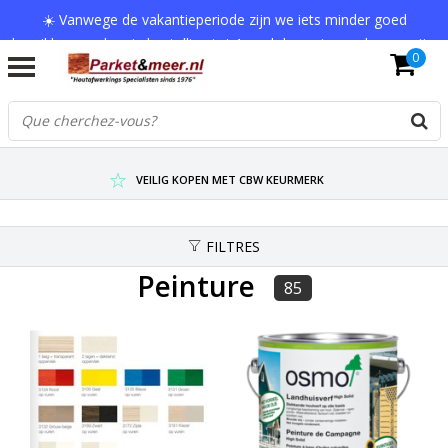
☀️ Vanwege de vakantieperiode zijn we iets minder goed
bereikbaar en kan je bestelling tot 1 werkdag extra onderweg zijn.
0
Bedankt voor je begrip!
VERZENDKOSTEN € 7,95 (GRATIS VA €75,-)
SCHERPSTE PRIJZEN TOT WEL 75% KORTING !
VEILIG KOPEN MET CBW KEURMERK
FILTRES
Peinture
85