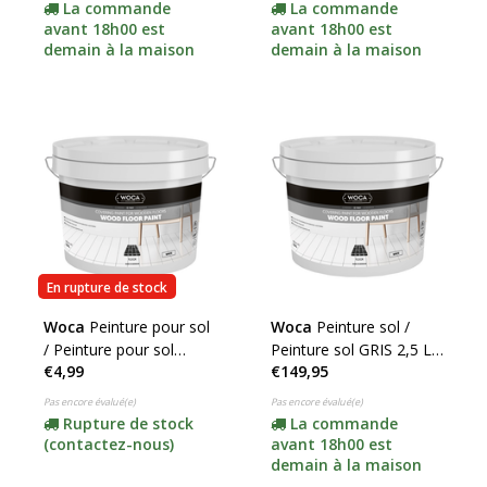
fenêtres et les portes !)
La commande
La commande
avant 18h00 est
avant 18h00 est
demain à la maison
demain à la maison
En rupture de stock
Woca
Peinture pour sol
Woca
Peinture sol /
/ Peinture pour sol
Peinture sol GRIS 2,5 Ltr
€4,99
€149,95
BLANCHE 2,5 L ***
***
Pas encore évalué(e)
Pas encore évalué(e)
Rupture de stock
La commande
(contactez-nous)
avant 18h00 est
demain à la maison