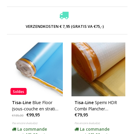
VERZENDKOSTEN € 7,95 (GRATIS VA €75,-)
Soldes
Tisa-Line
Blue Floor
Tisa-Line
Spemi HDR
(sous-couche en stratifié
Combi Plancher
€99,95
€79,95
de 2mm d'épaisseur
chauffant 1,7mm
€135,00
15m2)
RM0,035 (rouleau de
Pas encore évalué(e)
Pas encore évalué(e)
15m2)
La commande
La commande