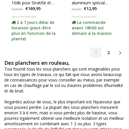
10db pour Stratifié et
aluminium spécial
€169,95
€12,95
planches (rouleau de
(Usage intensif)
€225,00
€22,00
15m2)
Pas encore évalué(e)
Pas encore évalué(e)
2 à 7 jours délai de
La commande
livraison (peut-être
avant 18h00 est
plus en fonction de la
demain à la maison
plante)
1
2
Des planchers en rouleau,
Tisa fournit tous les sous-planchers qui sont imaginables pour
tous les types de travaux, ce qui fait que nous avons beaucoup
de connaissances pour vous conseiller au mieux, par exemple
en cas de chauffage par le sol ou d’autres problèmes d’humidité
et de bruit.
Regardez autour de vous, le plus important est l’épaisseur que
vous pouvez perdre. La plupart des sous-planchers mesurent
environ 3 à 6 mm, mais si vous perdez plus de hauteur, vous
pourrez également obtenir une meilleure isolation et un meilleur
amortissement en combinant avec 1 2 ou plus. 3 types