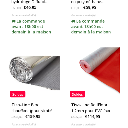
hydrofuge Diffufol
en polyuréthane
€46,95
€59,95
(120mu) (rouleau de
premium 2,0 mm
€60,00
€80,00
30m2)
(rouleau de 10 m2)
Pas encore évalué(e)
Pas encore évalué(e)
La commande
La commande
avant 18h00 est
avant 18h00 est
demain à la maison
demain à la maison
Soldes
Soldes
Tisa-Line
Bloc
Tisa-Line
RedFloor
chauffant (pour stratifié
1.2mm pour PVC (par
€159,95
€114,95
et rouleau de planche de
rouleau de 15m2)
€200,00
€135,00
25m2) (6 ou 8 mm
Pas encore évalué(e)
Pas encore évalué(e)