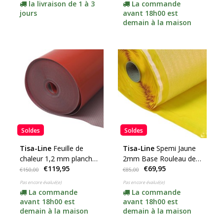
d'épaisseur)
la livraison de 1 à 3
La commande
jours
avant 18h00 est
demain à la maison
Soldes
Soldes
Tisa-Line
Feuille de
Tisa-Line
Spemi Jaune
chaleur 1,2 mm plancher
2mm Base Rouleau de
€119,95
€69,95
chauffant plancher
15m2
€150,00
€85,00
200mu rôle de 15m2
Pas encore évalué(e)
Pas encore évalué(e)
La commande
La commande
avant 18h00 est
avant 18h00 est
demain à la maison
demain à la maison