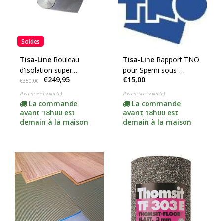
Soldes
Tisa-Line
Rouleau
Tisa-Line
Rapport TNO
d'isolation super
pour Spemi sous-
€249,95
€15,00
isolante Alkreflex (6500
planchers à la norme de
€350,00
µm et 1,3 kW !)
10 dB
Pas encore évalué(e)
Pas encore évalué(e)
La commande
La commande
avant 18h00 est
avant 18h00 est
demain à la maison
demain à la maison