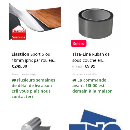
Soldes
Elastilon
Sport 5 ou
Tisa-Line
Ruban de
10mm (prix par rouleau
sous-couche en
€249,00
€9,95
de 25m2) (cliquez ici
aluminium spécial
€15,00
pour choisir l'épaisseur)
Pas encore évalué(e)
Pas encore évalué(e)
Plusieurs semaines
La commande
de délai de livraison
avant 18h00 est
(s'il vous plaît nous
demain à la maison
contacter)