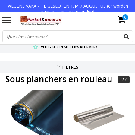
WEGENS VAKANTIE GESLOTEN T/M 7 AUGUSTUS (er worden
geen pakketten verzonden)
0
VERZENDKOSTEN € 7,95 (GRATIS VA €75,-)
SCHERPSTE PRIJZEN TOT WEL 75% KORTING !
VEILIG KOPEN MET CBW KEURMERK
FILTRES
Sous planchers en rouleau
27