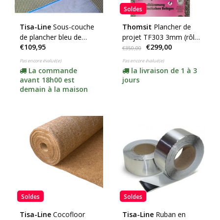
Soldes
Tisa-Line
Sous-couche
Thomsit
Plancher de
de plancher bleu de
projet TF303 3mm (rôle
€109,95
€299,00
2mm par rouleau de
de 15m2)
€350,00
15m2 NOUVEAU
Pas encore évalué(e)
Pas encore évalué(e)
La commande
la livraison de 1 à 3
avant 18h00 est
jours
demain à la maison
Soldes
Soldes
Tisa-Line
Cocofloor
Tisa-Line
Ruban en