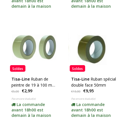
avant 18h00 est
avant 18h00 est
demain à la maison
demain à la maison
Soldes
Soldes
Tisa-Line
Ruban de
Tisa-Line
Ruban spécial
peintre de 19 à 100 mm
double face 50mm
€2,99
€9,95
(choisissez votre taille,
€5,00
€13,00
cliquez ici)
Pas encore évalué(e)
Pas encore évalué(e)
La commande
La commande
avant 18h00 est
avant 18h00 est
demain à la maison
demain à la maison