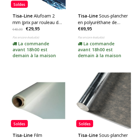
Soldes
Tisa-Line
Alufoam 2
Tisa-Line
Sous-plancher
mm (prix par rouleau de
en polyuréthane de
€29,95
€69,95
15 m²)
qualité supérieure 3,2
€40,00
mm
Pas encore évalué(e)
Pas encore évalué(e)
La commande
La commande
avant 18h00 est
avant 18h00 est
demain à la maison
demain à la maison
Soldes
Soldes
Tisa-Line
Film
Tisa-Line
Sous-plancher