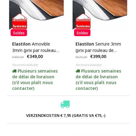
Soldes
Soldes
Elastilon
Amovible
Elastilon
Serrure 3mm
3mm (prix par rouleau
(prix par rouleau de
€349,00
€399,00
de 25m2)
25m2)
€450,00
€525,00
Pas encore évalué(e)
Pas encore évalué(e)
Plusieurs semaines
Plusieurs semaines
de délai de livraison
de délai de livraison
(s'il vous plaît nous
(s'il vous plaît nous
contacter)
contacter)
VERZENDKOSTEN € 7,95 (GRATIS VA €75,-)