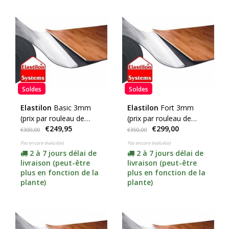
Soldes
Soldes
Elastilon
Basic 3mm
Elastilon
Fort 3mm
(prix par rouleau de
(prix par rouleau de
€249,95
€299,00
25m2)
25m2)
€300,00
€350,00
Pas encore évalué(e)
Pas encore évalué(e)
2 à 7 jours délai de
2 à 7 jours délai de
livraison (peut-être
livraison (peut-être
plus en fonction de la
plus en fonction de la
plante)
plante)