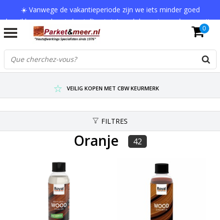
☀️ Vanwege de vakantieperiode zijn we iets minder goed
bereikbaar en kan je bestelling tot 1 werkdag extra onderweg zijn.
0
Bedankt voor je begrip!
VERZENDKOSTEN € 7,95 (GRATIS VA €75,-)
SCHERPSTE PRIJZEN TOT WEL 75% KORTING !
VEILIG KOPEN MET CBW KEURMERK
FILTRES
Oranje
42