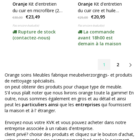
Oranje
Kit d'entretien
Oranje
Kit d'entretien
du cuir en microfibre (2x
du cuir cire et huile
€23,49
€20,95
500ml)
(choisissez votre
€30,00
€25,00
ensemble)
Pas encore évalué(e)
Pas encore évalué(e)
Rupture de stock
La commande
(contactez-nous)
avant 18h00 est
demain à la maison
1
2
Orange soins Meubles fabrique meubelverzorgings- et produits
de nettoyage spécialisés.
on peut obtenir des produits pour chaque type de meuble.
S'il vous plaît noter que nous livrons orange toute la gamme! En
outre, nous sommes également en gros et au détail et ainsi
peut les
particuliers ainsi
que les
entreprises
qui fournissent
la maison et à l' étranger.
Envoyez-nous votre KVK et vous pouvez acheter dans notre
entreprise associée à un rabais d'entreprise.
client privé? choisir des produits et cliquez sur le bouton d'achat,