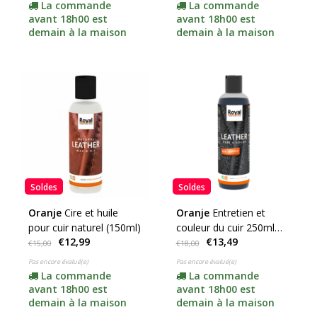
La commande
La commande
avant 18h00 est
avant 18h00 est
demain à la maison
demain à la maison
Soldes
Soldes
Oranje
Cire et huile
Oranje
Entretien et
pour cuir naturel (150ml)
couleur du cuir 250ml
€12,99
€13,49
(choisissez votre couleur
€15,00
€18,00
ici)
Pas encore évalué(e)
Pas encore évalué(e)
La commande
La commande
avant 18h00 est
avant 18h00 est
demain à la maison
demain à la maison