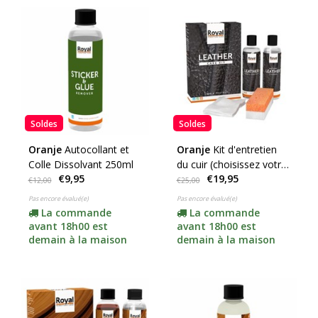
Soldes
Soldes
Oranje
Autocollant et
Oranje
Kit d'entretien
Colle Dissolvant 250ml
du cuir (choisissez votre
€9,95
€19,95
contenu)
€12,00
€25,00
Pas encore évalué(e)
Pas encore évalué(e)
La commande
La commande
avant 18h00 est
avant 18h00 est
demain à la maison
demain à la maison