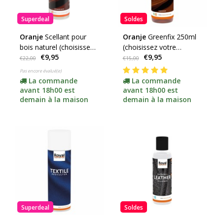
Superdeal
Soldes
Oranje
Scellant pour
Oranje
Greenfix 250ml
bois naturel (choisissez
(choisissez votre
€9,95
€9,95
votre contenu) -
couleur)
€22,00
€15,00
promotion-
Pas encore évalué(e)
La commande
La commande
avant 18h00 est
avant 18h00 est
demain à la maison
demain à la maison
Superdeal
Soldes