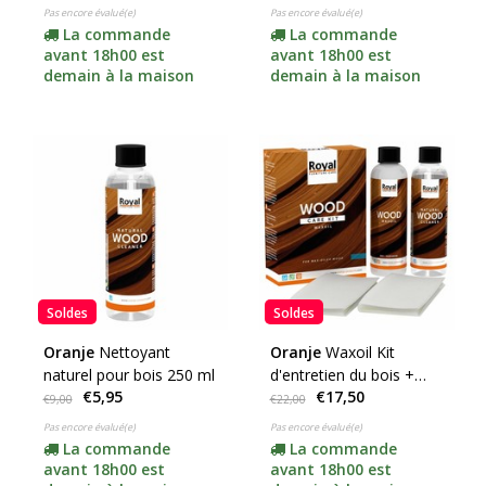
Pas encore évalué(e)
Pas encore évalué(e)
La commande
La commande
avant 18h00 est
avant 18h00 est
demain à la maison
demain à la maison
Soldes
Soldes
Oranje
Nettoyant
Oranje
Waxoil Kit
naturel pour bois 250 ml
d'entretien du bois +
€5,95
€17,50
Nettoyant 2x250ml
€9,00
€22,00
Pas encore évalué(e)
Pas encore évalué(e)
La commande
La commande
avant 18h00 est
avant 18h00 est