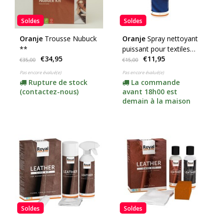
Soldes
Soldes
Oranje
Trousse Nubuck
Oranje
Spray nettoyant
**
puissant pour textiles
€34,95
€11,95
(500 ml)
€35,00
€15,00
Pas encore évalué(e)
Pas encore évalué(e)
Rupture de stock
La commande
(contactez-nous)
avant 18h00 est
demain à la maison
Soldes
Soldes