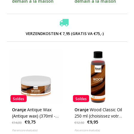
demain à la maison
demain à la maison
VERZENDKOSTEN € 7,95 (GRATIS VA €75,-)
Soldes
Soldes
Oranje
Antique Wax
Oranje
Wood Classic Oil
(Antique wax) (370ml -
250 ml (choisissez votre
€9,75
€9,95
choisissez votre
couleur)
€14,00
€12,50
couleur)
Pas encore évalué(e)
Pas encore évalué(e)