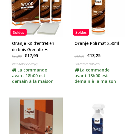
Soldes
Soldes
Oranje
Kit d'entretien
Oranje
Poli mat 250ml
du bois Greenfix +
€17,95
€13,25
nettoyant 2 x 250 ml
€25,00
€17,50
Pas encore évalué(e)
Pas encore évalué(e)
La commande
La commande
avant 18h00 est
avant 18h00 est
demain à la maison
demain à la maison