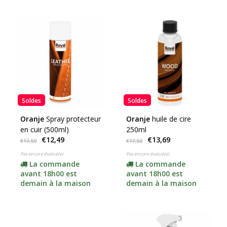
Soldes
Soldes
Oranje
Spray protecteur
Oranje
huile de cire
en cuir (500ml)
250ml
€12,49
€13,69
€17,50
€17,50
Pas encore évalué(e)
Pas encore évalué(e)
La commande
La commande
avant 18h00 est
avant 18h00 est
demain à la maison
demain à la maison