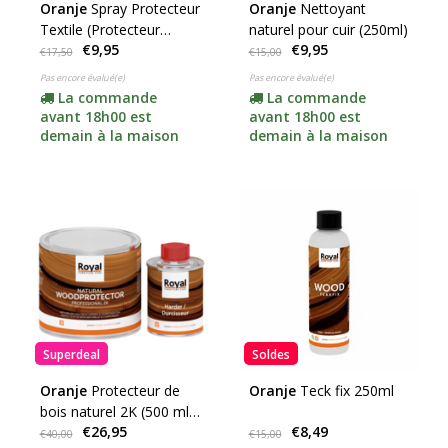
Oranje
Spray Protecteur
Oranje
Nettoyant
Textile (Protecteur
naturel pour cuir (250ml)
€9,95
€9,95
Textile & Cuir)
€17,50
€15,00
Pas encore évalué(e)
Pas encore évalué(e)
La commande
La commande
avant 18h00 est
avant 18h00 est
demain à la maison
demain à la maison
Superdeal
Soldes
Oranje
Protecteur de
Oranje
Teck fix 250ml
bois naturel 2K (500 ml,
€26,95
€8,49
plus dur)
€40,00
€15,00