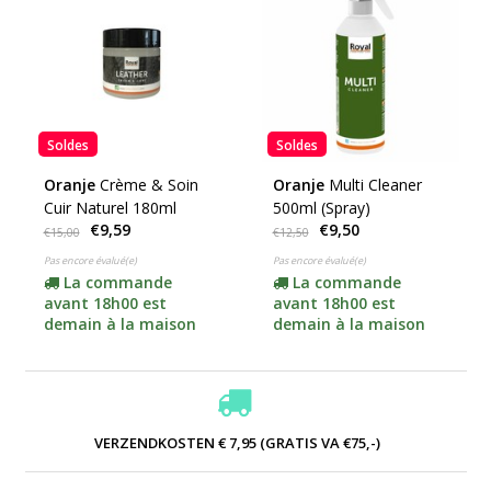
Soldes
Soldes
Oranje
Crème & Soin
Oranje
Multi Cleaner
Cuir Naturel 180ml
500ml (Spray)
€9,59
€9,50
€15,00
€12,50
Pas encore évalué(e)
Pas encore évalué(e)
La commande
La commande
avant 18h00 est
avant 18h00 est
demain à la maison
demain à la maison
VERZENDKOSTEN € 7,95 (GRATIS VA €75,-)