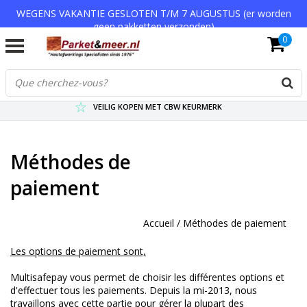
WEGENS VAKANTIE GESLOTEN T/M 7 AUGUSTUS (er worden
geen pakketten verzonden)
0
VERZENDKOSTEN € 7,95 (GRATIS VA €75,-)
SCHERPSTE PRIJZEN TOT WEL 75% KORTING !
VEILIG KOPEN MET CBW KEURMERK
Méthodes de
paiement
Accueil
/
Méthodes de paiement
Les options de paiement sont,
Multisafepay vous permet de choisir les différentes options et
d'effectuer tous les paiements. Depuis la mi-2013, nous
travaillons avec cette partie pour gérer la plupart des