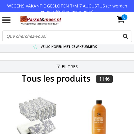
WEGENS VAKANTIE GESLOTEN T/M 7 AUGUSTUS (er worden
geen pakketten verzonden)
0
VERZENDKOSTEN € 7,95 (GRATIS VA €75,-)
SCHERPSTE PRIJZEN TOT WEL 75% KORTING !
VEILIG KOPEN MET CBW KEURMERK
FILTRES
Tous les produits
1146