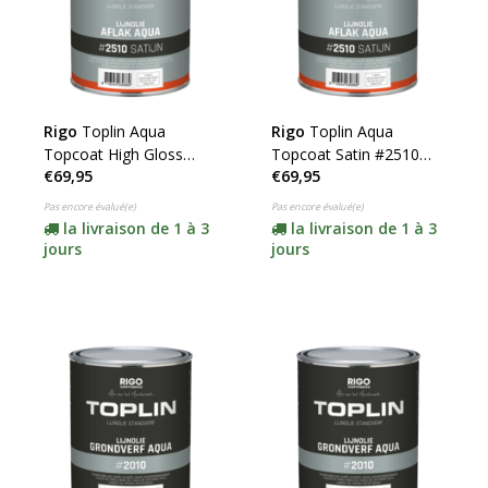
Rigo
Toplin Aqua
Rigo
Toplin Aqua
Topcoat High Gloss
Topcoat Satin #2510
€69,95
€69,95
#2520 (cliquez pour la
(cliquez pour la couleur
couleur et le contenu)
et le contenu)
Pas encore évalué(e)
Pas encore évalué(e)
la livraison de 1 à 3
la livraison de 1 à 3
jours
jours