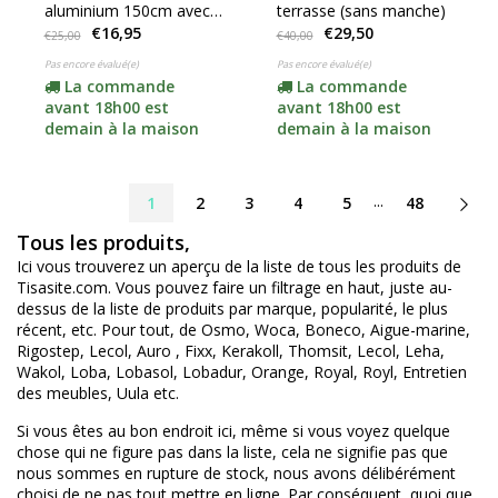
aluminium 150cm avec
terrasse (sans manche)
€16,95
€29,50
filetage allemand
€25,00
€40,00
Pas encore évalué(e)
Pas encore évalué(e)
La commande
La commande
avant 18h00 est
avant 18h00 est
demain à la maison
demain à la maison
...
1
2
3
4
5
48
Tous les produits,
Ici vous trouverez un aperçu de la liste de tous les produits de
Tisasite.com. Vous pouvez faire un filtrage en haut, juste au-
dessus de la liste de produits par marque, popularité, le plus
récent, etc. Pour tout, de Osmo, Woca, Boneco, Aigue-marine,
Rigostep, Lecol, Auro , Fixx, Kerakoll, Thomsit, Lecol, Leha,
Wakol, Loba, Lobasol, Lobadur, Orange, Royal, Royl, Entretien
des meubles, Uula etc.
Si vous êtes au bon endroit ici, même si vous voyez quelque
chose qui ne figure pas dans la liste, cela ne signifie pas que
nous sommes en rupture de stock, nous avons délibérément
choisi de ne pas tout mettre en ligne. Par conséquent, quoi que