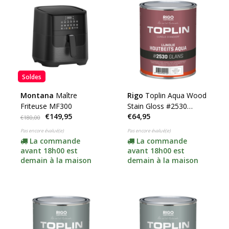
Soldes
Montana
Maître
Rigo
Toplin Aqua Wood
Friteuse MF300
Stain Gloss #2530
€149,95
€64,95
(cliquez pour la couleur
€180,00
et le contenu)
Pas encore évalué(e)
Pas encore évalué(e)
La commande
La commande
avant 18h00 est
avant 18h00 est
demain à la maison
demain à la maison