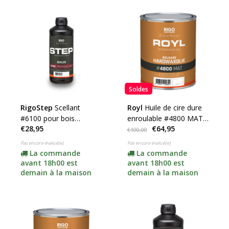
Soldes
RigoStep
Scellant
Royl
Huile de cire dure
#6100 pour bois
enroulable #4800 MAT
€28,95
€64,95
tropicaux (cliquez ici
(choisissez votre
€100,00
pour le contenu)
contenu)
Pas encore évalué(e)
Pas encore évalué(e)
La commande
La commande
avant 18h00 est
avant 18h00 est
demain à la maison
demain à la maison