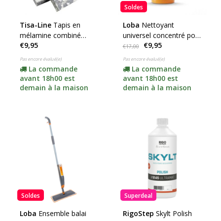
Soldes
Tisa-Line
Tapis en
Loba
Nettoyant
mélamine combiné
universel concentré pour
€9,95
€9,95
12x25cm
la maison 500 ml
€17,00
Pas encore évalué(e)
Pas encore évalué(e)
La commande
La commande
avant 18h00 est
avant 18h00 est
demain à la maison
demain à la maison
Soldes
Superdeal
Loba
Ensemble balai
RigoStep
Skylt Polish