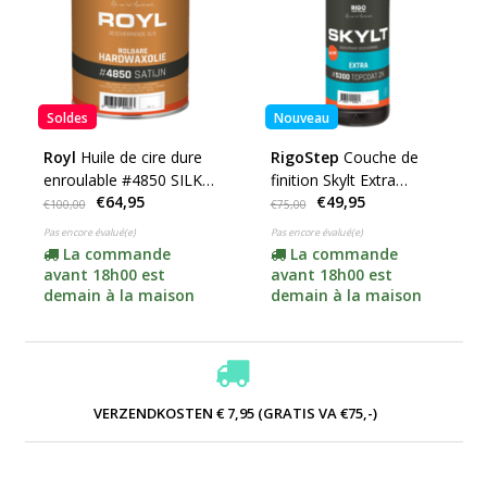
Soldes
Nouveau
Royl
Huile de cire dure
RigoStep
Couche de
enroulable #4850 SILK
finition Skylt Extra
€64,95
€49,95
MATT (choisissez votre
Topcoat 2k #5300
€100,00
€75,00
contenu)
(choisissez votre
Pas encore évalué(e)
Pas encore évalué(e)
contenu ici)
La commande
La commande
avant 18h00 est
avant 18h00 est
demain à la maison
demain à la maison
VERZENDKOSTEN € 7,95 (GRATIS VA €75,-)