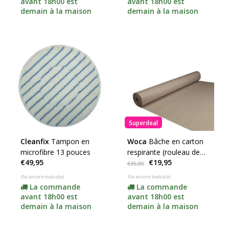
avant 18h00 est
avant 18h00 est
demain à la maison
demain à la maison
Superdeal
Cleanfix
Tampon en
Woca
Bâche en carton
microfibre 13 pouces
respirante (rouleau de
€49,95
€19,95
15 m²) SUPER OFFRE !
€35,00
Pas encore évalué(e)
Pas encore évalué(e)
La commande
La commande
avant 18h00 est
avant 18h00 est
demain à la maison
demain à la maison