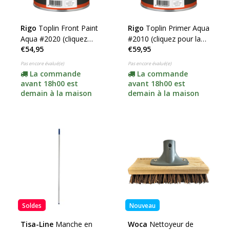
Rigo
Toplin Front Paint
Rigo
Toplin Primer Aqua
Aqua #2020 (cliquez
#2010 (cliquez pour la
€54,95
€59,95
pour la couleur et le
couleur et le contenu)
contenu)
Pas encore évalué(e)
Pas encore évalué(e)
La commande
La commande
avant 18h00 est
avant 18h00 est
demain à la maison
demain à la maison
Soldes
Nouveau
Tisa-Line
Manche en
Woca
Nettoyeur de