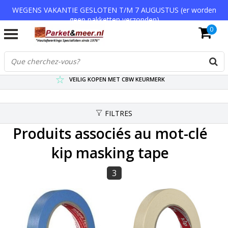
WEGENS VAKANTIE GESLOTEN T/M 7 AUGUSTUS (er worden
geen pakketten verzonden)
0
VERZENDKOSTEN € 7,95 (GRATIS VA €75,-)
SCHERPSTE PRIJZEN TOT WEL 75% KORTING !
VEILIG KOPEN MET CBW KEURMERK
FILTRES
Produits associés au mot-clé
kip masking tape
3