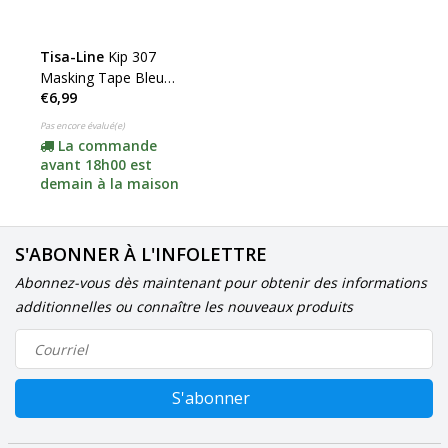
Tisa-Line
Kip 307
Masking Tape Bleu
€6,99
(cliquez ici pour la taille)
Pas encore évalué(e)
La commande
avant 18h00 est
demain à la maison
S'ABONNER À L'INFOLETTRE
Abonnez-vous dès maintenant pour obtenir des informations
additionnelles ou connaître les nouveaux produits
S'abonner