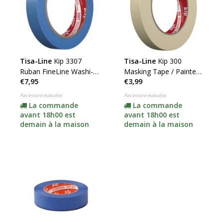
Tisa-Line
Kip 3307
Tisa-Line
Kip 300
Ruban FineLine Washi-
Masking Tape / Painter's
€7,95
€3,99
Tec pour l'extérieur
Tape (cliquez ici pour la
(cliquez pour les tailles)
taille)
Pas encore évalué(e)
Pas encore évalué(e)
La commande
La commande
avant 18h00 est
avant 18h00 est
demain à la maison
demain à la maison