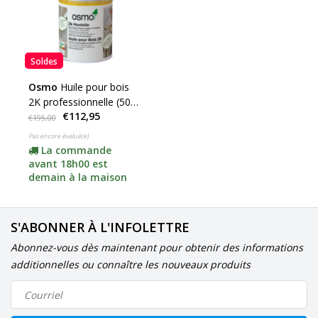
Soldes
Osmo
Huile pour bois
2K professionnelle (50
€112,95
m², 1 couche et sans
€195,00
COV !)
Pas encore évalué(e)
La commande
avant 18h00 est
demain à la maison
S'ABONNER À L'INFOLETTRE
Abonnez-vous dès maintenant pour obtenir des informations
additionnelles ou connaître les nouveaux produits