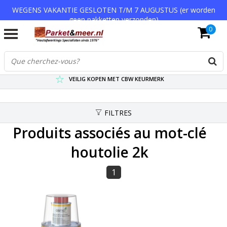
WEGENS VAKANTIE GESLOTEN T/M 7 AUGUSTUS (er worden
geen pakketten verzonden)
0
VERZENDKOSTEN € 7,95 (GRATIS VA €75,-)
SCHERPSTE PRIJZEN TOT WEL 75% KORTING !
VEILIG KOPEN MET CBW KEURMERK
FILTRES
Produits associés au mot-clé
houtolie 2k
1