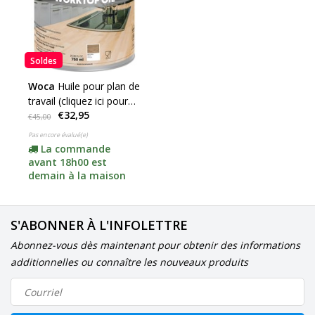
Soldes
Woca
Huile pour plan de
travail (cliquez ici pour
€32,95
les couleurs)
€45,00
Pas encore évalué(e)
La commande
avant 18h00 est
demain à la maison
S'ABONNER À L'INFOLETTRE
Abonnez-vous dès maintenant pour obtenir des informations
additionnelles ou connaître les nouveaux produits