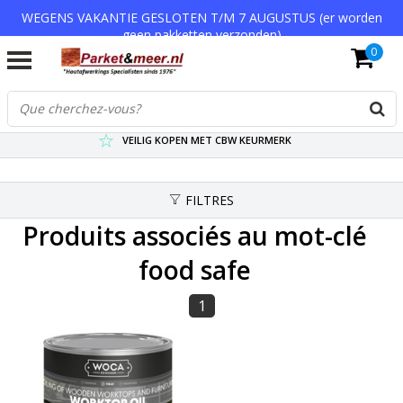
WEGENS VAKANTIE GESLOTEN T/M 7 AUGUSTUS (er worden
geen pakketten verzonden)
0
VERZENDKOSTEN € 7,95 (GRATIS VA €75,-)
SCHERPSTE PRIJZEN TOT WEL 75% KORTING !
VEILIG KOPEN MET CBW KEURMERK
FILTRES
Produits associés au mot-clé
food safe
1