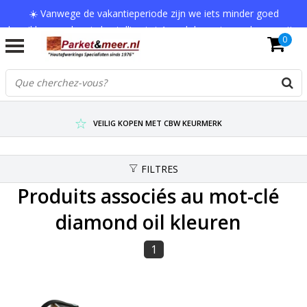
☀️ Vanwege de vakantieperiode zijn we iets minder goed
bereikbaar en kan je bestelling tot 1 werkdag extra onderweg zijn.
0
Bedankt voor je begrip!
VERZENDKOSTEN € 7,95 (GRATIS VA €75,-)
SCHERPSTE PRIJZEN TOT WEL 75% KORTING !
VEILIG KOPEN MET CBW KEURMERK
FILTRES
Produits associés au mot-clé
diamond oil kleuren
1