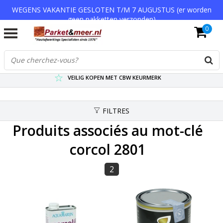
WEGENS VAKANTIE GESLOTEN T/M 7 AUGUSTUS (er worden
geen pakketten verzonden)
0
VERZENDKOSTEN € 7,95 (GRATIS VA €75,-)
SCHERPSTE PRIJZEN TOT WEL 75% KORTING !
VEILIG KOPEN MET CBW KEURMERK
FILTRES
Produits associés au mot-clé
corcol 2801
2