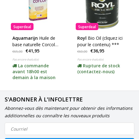
Superdeal
Superdeal
Aquamarijn
Huile de
Royl
Bio Oil (cliquez ici
base naturelle Corcol
pour le contenu) ***
€41,95
€36,95
***
€65,00
€60,00
Pas encore évalué(e)
Pas encore évalué(e)
La commande
Rupture de stock
avant 18h00 est
(contactez-nous)
demain à la maison
S'ABONNER À L'INFOLETTRE
Abonnez-vous dès maintenant pour obtenir des informations
additionnelles ou connaître les nouveaux produits