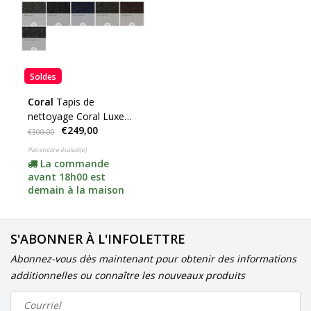
Soldes
Coral
Tapis de
nettoyage Coral Luxe
€249,00
(cliquez ici pour les
€300,00
couleurs)
Pas encore évalué(e)
La commande
avant 18h00 est
demain à la maison
S'ABONNER À L'INFOLETTRE
Abonnez-vous dès maintenant pour obtenir des informations
additionnelles ou connaître les nouveaux produits