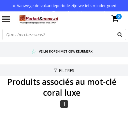
☀️ Vanwege de vakantieperiode zijn we iets minder goed
bereikbaar en kan je bestelling tot 1 werkdag extra onderweg zijn.
0
Bedankt voor je begrip!
VERZENDKOSTEN € 7,95 (GRATIS VA €75,-)
SCHERPSTE PRIJZEN TOT WEL 75% KORTING !
VEILIG KOPEN MET CBW KEURMERK
FILTRES
Produits associés au mot-clé
coral luxe
1