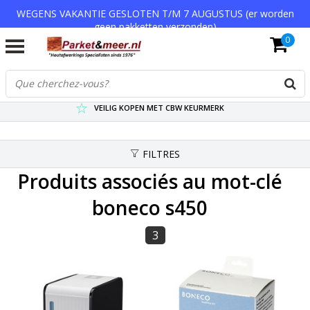
WEGENS VAKANTIE GESLOTEN T/M 7 AUGUSTUS (er worden
geen pakketten verzonden)
0
VERZENDKOSTEN € 7,95 (GRATIS VA €75,-)
SCHERPSTE PRIJZEN TOT WEL 75% KORTING !
VEILIG KOPEN MET CBW KEURMERK
FILTRES
Produits associés au mot-clé
boneco s450
3