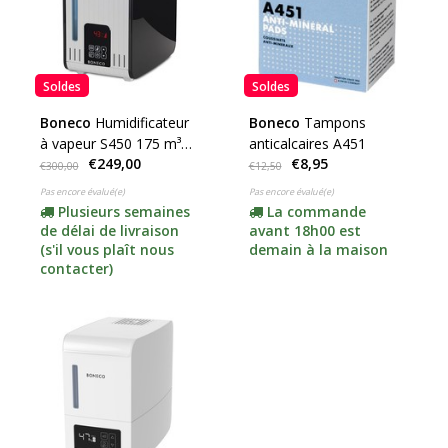
Soldes
Soldes
Boneco
Humidificateur
Boneco
Tampons
à vapeur S450 175 m³
anticalcaires A451
€249,00
€8,95
(promotion) ***
€300,00
€12,50
Pas encore évalué(e)
Pas encore évalué(e)
Plusieurs semaines
La commande
de délai de livraison
avant 18h00 est
(s'il vous plaît nous
demain à la maison
contacter)