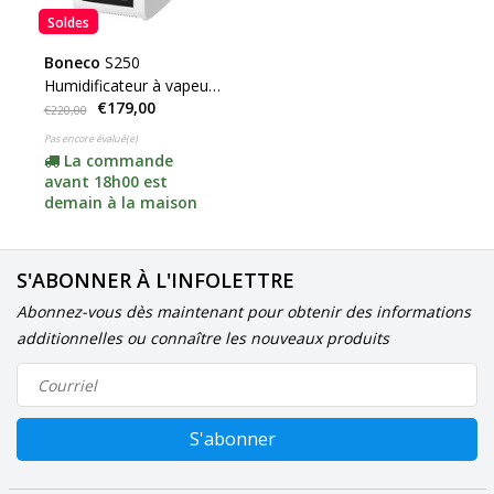
Soldes
Boneco
S250
Humidificateur à vapeur
€179,00
NOUVEAU
€220,00
Pas encore évalué(e)
La commande
avant 18h00 est
demain à la maison
S'ABONNER À L'INFOLETTRE
Abonnez-vous dès maintenant pour obtenir des informations
additionnelles ou connaître les nouveaux produits
S'abonner