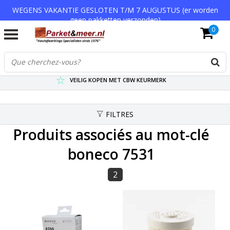
WEGENS VAKANTIE GESLOTEN T/M 7 AUGUSTUS (er worden
geen pakketten verzonden)
0
VERZENDKOSTEN € 7,95 (GRATIS VA €75,-)
SCHERPSTE PRIJZEN TOT WEL 75% KORTING !
VEILIG KOPEN MET CBW KEURMERK
FILTRES
Produits associés au mot-clé
boneco 7531
2