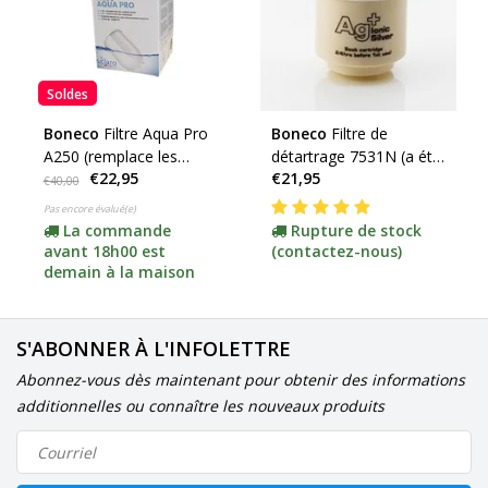
Soldes
Boneco
Filtre Aqua Pro
Boneco
Filtre de
A250 (remplace les
détartrage 7531N (a été
€22,95
€21,95
modèles 7531 et 7533)
remplacé par le A250
€40,00
Aqua Pro)
Pas encore évalué(e)
La commande
Rupture de stock
avant 18h00 est
(contactez-nous)
demain à la maison
S'ABONNER À L'INFOLETTRE
Abonnez-vous dès maintenant pour obtenir des informations
additionnelles ou connaître les nouveaux produits