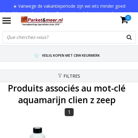
☀️ Vanwege de vakantieperiode zijn we iets minder goed
bereikbaar en kan je bestelling tot 1 werkdag extra onderweg zijn.
0
Bedankt voor je begrip!
VERZENDKOSTEN € 7,95 (GRATIS VA €75,-)
SCHERPSTE PRIJZEN TOT WEL 75% KORTING !
VEILIG KOPEN MET CBW KEURMERK
FILTRES
Produits associés au mot-clé
aquamarijn clien z zeep
1