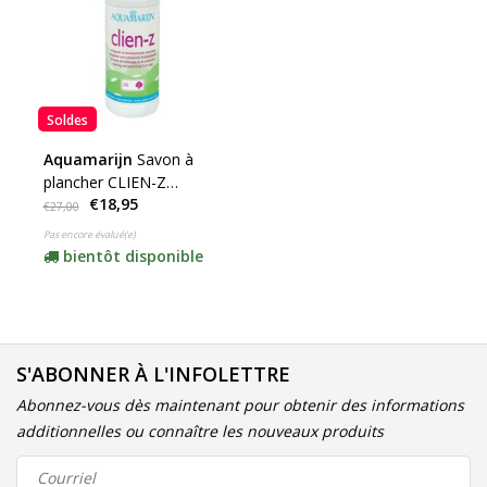
Soldes
Aquamarijn
Savon à
plancher CLIEN-Z
€18,95
Naturel ***(sera
€27,00
remplacé par le savon à
Pas encore évalué(e)
plancher Royl)
bientôt disponible
S'ABONNER À L'INFOLETTRE
Abonnez-vous dès maintenant pour obtenir des informations
additionnelles ou connaître les nouveaux produits