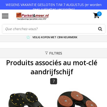
WEGENS VAKANTIE GESLOTEN T/M 7 AUGUSTUS (er worden
geen pakketten verzonden)
0
VERZENDKOSTEN € 7,95 (GRATIS VA €75,-)
SCHERPSTE PRIJZEN TOT WEL 75% KORTING !
VEILIG KOPEN MET CBW KEURMERK
FILTRES
Produits associés au mot-clé
aandrijfschijf
7