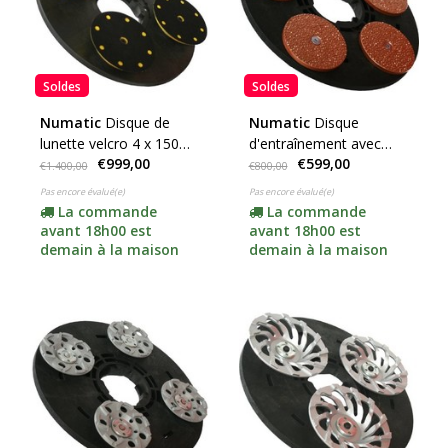
Soldes
Soldes
Numatic
Disque de
Numatic
Disque
lunette velcro 4 x 150
d'entraînement avec
€999,00
€599,00
mm (avec adaptateur)
disques abrasifs plats
€1.400,00
€800,00
Titan P14 5x125mm
Pas encore évalué(e)
Pas encore évalué(e)
(complet, adaptateur
La commande
La commande
compris)
avant 18h00 est
avant 18h00 est
demain à la maison
demain à la maison