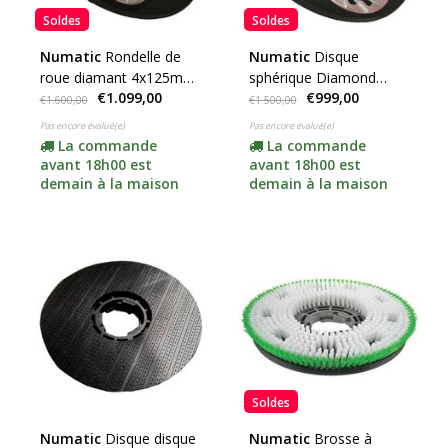
Soldes
Soldes
Numatic
Rondelle de
Numatic
Disque
roue diamant 4x125mm
sphérique Diamond
€1.099,00
€999,00
(complet, adaptateur
3x180mm (complet,
€1.600,00
€1.500,00
inclus)
adaptateur inclus)
Pas encore évalué(e)
Pas encore évalué(e)
La commande
La commande
avant 18h00 est
avant 18h00 est
demain à la maison
demain à la maison
Soldes
Numatic
Disque disque
Numatic
Brosse à