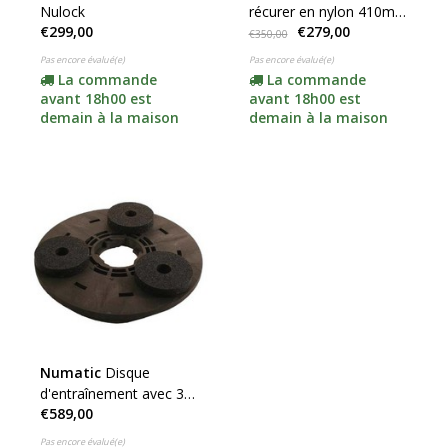
Nulock
récurer en nylon 410mm
€299,00
€279,00
(adaptateur inclus)
€350,00
Pas encore évalué(e)
Pas encore évalué(e)
La commande
La commande
avant 18h00 est
avant 18h00 est
demain à la maison
demain à la maison
Numatic
Disque
d'entraînement avec 3
€589,00
pierres en silicone
(complet avec
Pas encore évalué(e)