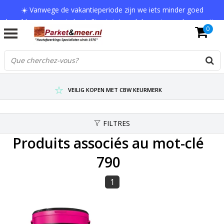
☀️ Vanwege de vakantieperiode zijn we iets minder goed
bereikbaar en kan je bestelling tot 1 werkdag extra onderweg zijn.
0
Bedankt voor je begrip!
VERZENDKOSTEN € 7,95 (GRATIS VA €75,-)
SCHERPSTE PRIJZEN TOT WEL 75% KORTING !
VEILIG KOPEN MET CBW KEURMERK
FILTRES
Produits associés au mot-clé
790
1