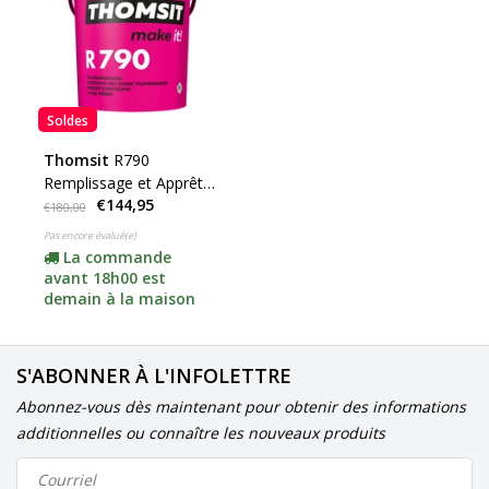
Soldes
Thomsit
R790
Remplissage et Apprêt
€144,95
14kg
€180,00
Pas encore évalué(e)
La commande
avant 18h00 est
demain à la maison
S'ABONNER À L'INFOLETTRE
Abonnez-vous dès maintenant pour obtenir des informations
additionnelles ou connaître les nouveaux produits