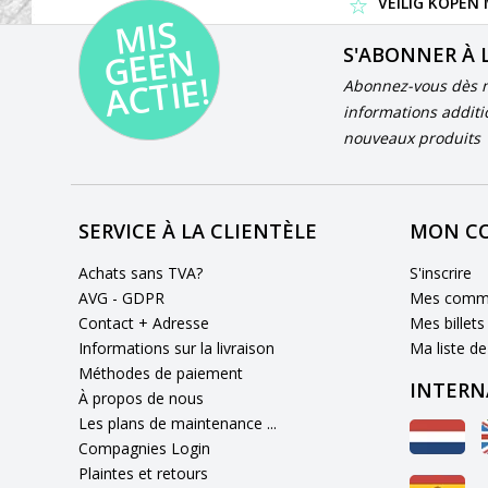
VEILIG KOPEN
MI
S
G
E
E
A
C
TI
N
S'ABONNER À 
E!
Abonnez-vous dès m
informations additi
nouveaux produits
SERVICE À LA CLIENTÈLE
MON C
Achats sans TVA?
S'inscrire
AVG - GDPR
Mes comm
Contact + Adresse
Mes billets
Informations sur la livraison
Ma liste de
Méthodes de paiement
INTERN
À propos de nous
Les plans de maintenance ...
Compagnies Login
Plaintes et retours