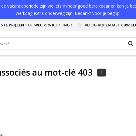
de vakantieperiode zijn we iets minder goed bereikbaar en kan je best
werkdag extra onderweg zijn. Bedankt voor je begrip!
STE PRIJZEN TOT WEL 75% KORTING !
VEILIG KOPEN MET CBW K
associés au mot-clé 403
1
s