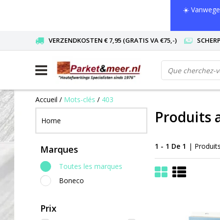
☀️ Vanwege 
VERZENDKOSTEN € 7,95 (GRATIS VA €75,-)
SCHERP
Accueil
/
Mots-clés
/
403
Produits 
Home
1 - 1 De 1
| Produit
Marques
Toutes les marques
Boneco
Prix