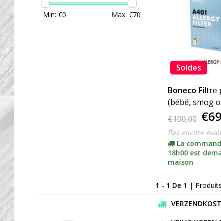
Min: €
0
Max: €
70
Soldes
Boneco
Filtre
(bébé, smog ou
€69
A401, A402 ou
€100,00
cliquez ici)
Pas encore éval
La command
18h00 est dema
maison
1 - 1 De 1
| Produit
VERZENDKOSTEN