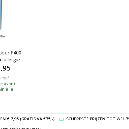
 pour P400
 allergie
,95
 A403
ué(e)
e avant
in à la
s
 € 7,95 (GRATIS VA €75,-)
SCHERPSTE PRIJZEN TOT WEL 7