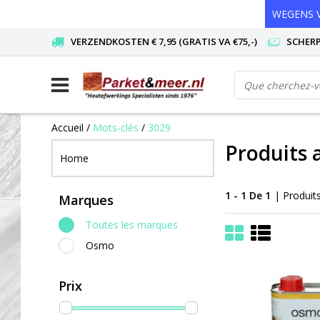
WEGENS V
VERZENDKOSTEN € 7,95 (GRATIS VA €75,-)
SCHERP
Accueil
/
Mots-clés
/
3029
Produits 
Home
1 - 1 De 1
| Produit
Marques
Toutes les marques
Osmo
Prix