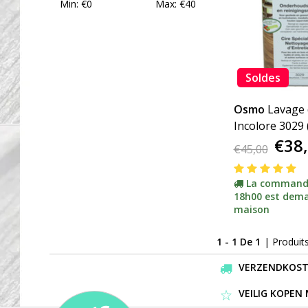
Min: €
0
Max: €
40
Soldes
Osmo
Lavage 
Incolore 3029 
€38
votre contenu
€45,00
La command
18h00 est dema
maison
1 - 1 De 1
| Produit
VERZENDKOSTEN
VEILIG KOPEN