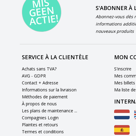
MI
S
G
E
E
A
C
TI
N
S'ABONNER À 
E!
Abonnez-vous dès m
informations additi
nouveaux produits
SERVICE À LA CLIENTÈLE
MON C
Achats sans TVA?
S'inscrire
AVG - GDPR
Mes comm
Contact + Adresse
Mes billets
Informations sur la livraison
Ma liste de
Méthodes de paiement
INTERN
À propos de nous
Les plans de maintenance ...
Compagnies Login
Plaintes et retours
Termes et conditions