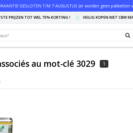
AKANTIE GESLOTEN T/M 7 AUGUSTUS (er worden geen pakketten v
STE PRIJZEN TOT WEL 75% KORTING !
VEILIG KOPEN MET CBW K
associés au mot-clé 3029
1
s