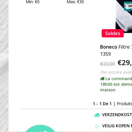
Min: €
0
Max: €
30
Soldes
Boneco
Filtre
1359
€29
€22,00
Pas encore éval
La command
18h00 est dema
maison
1 - 1 De 1
| Produit
VERZENDKOSTEN
VEILIG KOPEN