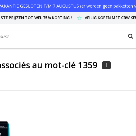
AKANTIE GESLOTEN T/M 7 AUGUSTUS (er worden geen pakketten v
STE PRIJZEN TOT WEL 75% KORTING !
VEILIG KOPEN MET CBW K
associés au mot-clé 1359
1
s