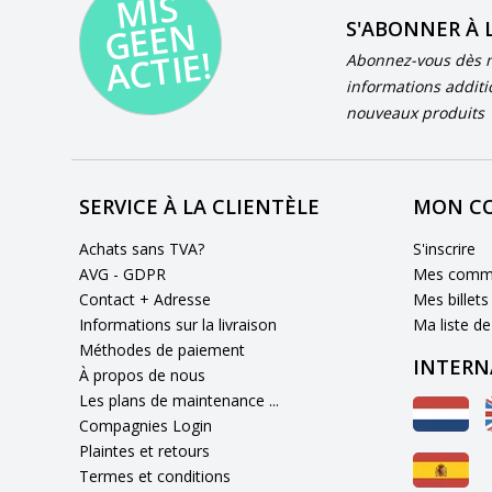
MI
S
G
E
E
A
C
TI
N
S'ABONNER À 
E!
Abonnez-vous dès m
informations additi
nouveaux produits
SERVICE À LA CLIENTÈLE
MON C
Achats sans TVA?
S'inscrire
AVG - GDPR
Mes comm
Contact + Adresse
Mes billets
Informations sur la livraison
Ma liste de
Méthodes de paiement
INTERN
À propos de nous
Les plans de maintenance ...
Compagnies Login
Plaintes et retours
Termes et conditions