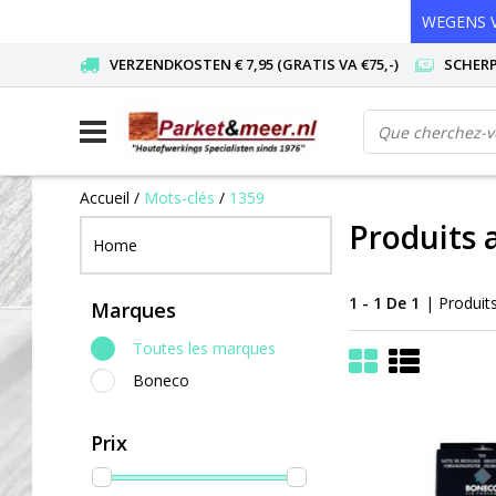
WEGENS V
VERZENDKOSTEN € 7,95 (GRATIS VA €75,-)
SCHERP
Accueil
/
Mots-clés
/
1359
Produits 
Home
1 - 1 De 1
| Produit
Marques
Toutes les marques
Boneco
Prix