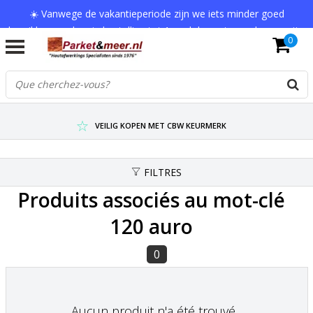
☀️ Vanwege de vakantieperiode zijn we iets minder goed
bereikbaar en kan je bestelling tot 1 werkdag extra onderweg zijn.
0
Bedankt voor je begrip!
VERZENDKOSTEN € 7,95 (GRATIS VA €75,-)
SCHERPSTE PRIJZEN TOT WEL 75% KORTING !
VEILIG KOPEN MET CBW KEURMERK
FILTRES
Produits associés au mot-clé
120 auro
0
Aucun produit n'a été trouvé...