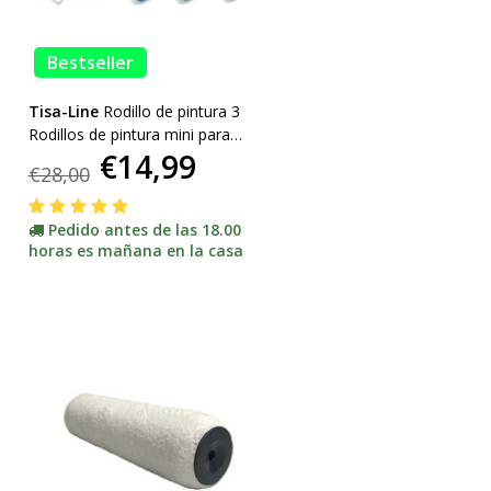
Bestseller
Tisa-Line
Rodillo de pintura 3
Rodillos de pintura mini para
€14,99
pintura y aceite, etc. soporte
€28,00
incl. ¡ACCIÓN!
Pedido antes de las 18.00
horas es mañana en la casa