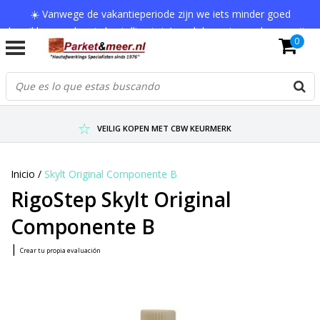
☀️ Vanwege de vakantieperiode zijn we iets minder goed
bereikbaar en kan je bestelling tot 1 werkdag extra onderweg zijn.
0
Bedankt voor je begrip!
VERZENDKOSTEN € 7,95 (GRATIS VA €75,-)
SCHERPSTE PRIJZEN TOT WEL 75% KORTING !
VEILIG KOPEN MET CBW KEURMERK
Inicio
/
Skylt Original Componente B
RigoStep Skylt Original
Componente B
|
Crear tu propia evaluación