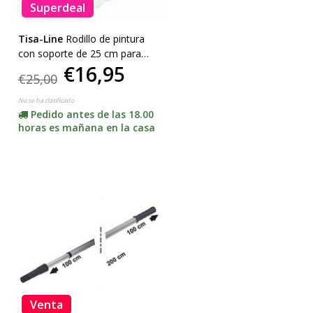
Superdeal
Tisa-Line
Rodillo de pintura
con soporte de 25 cm para
€16,95
toda la pintura y el aceite, etc.
€25,00
¡SUPER ACCIÓN!
No se ha clasificado
Pedido antes de las 18.00
horas es mañana en la casa
Venta