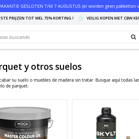
AKANTIE GESLOTEN T/M 7 AUGUSTUS (er worden geen pakketten v
STE PRIJZEN TOT WEL 75% KORTING !
VEILIG KOPEN MET CBW K
quet y otros suelos
cabar su suelo o muebles de madera sin tratar. Busque aquí todas las
elo de parquet.