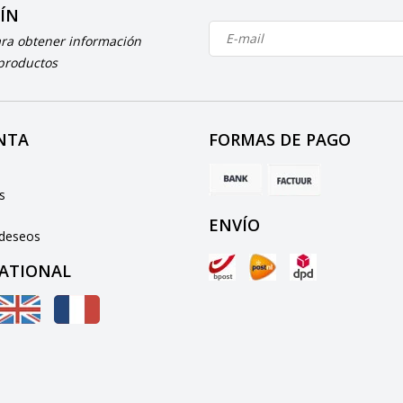
TÍN
ara obtener información
 productos
NTA
FORMAS DE PAGO
e
s
ENVÍO
 deseos
ATIONAL