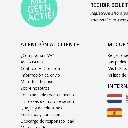
MI
S
G
E
E
A
C
TI
N
RECIBIR BOLE
E!
Regístrese ahora p
adicional o nuevos
ATENCIÓN AL CLIENTE
MI CUE
¿Comprar sin IVA?
Registrars
AVG - GDPR
Mis pedido
Contacto + Dirección
Mis tickets
Información de envío
Mi lista de
Metodos de pago
INTERN
Sobre nosotros
Los planes de mantenimiento ...
Empresas de inicio de sesión
Quejas y devoluciones
Términos y condiciones
Descargo de responsabilidad
Mapa del sitio